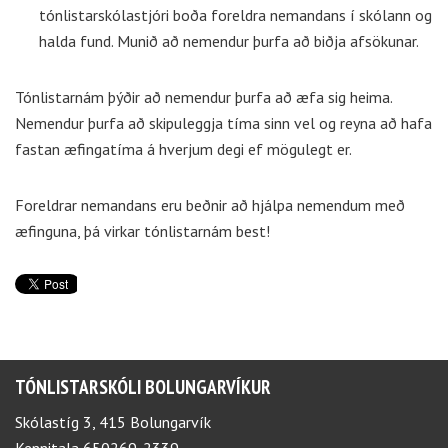
tónlistarskólastjóri boða foreldra nemandans í skólann og
halda fund. Munið að nemendur þurfa að biðja afsökunar.
Tónlistarnám þýðir að nemendur þurfa að æfa sig heima.
Nemendur þurfa að skipuleggja tíma sinn vel og reyna að hafa
fastan æfingatíma á hverjum degi ef mögulegt er.
Foreldrar nemandans eru beðnir að hjálpa nemendum með
æfinguna, þá virkar tónlistarnám best!
TÓNLISTARSKÓLI BOLUNGARVÍKUR
Skólastíg 3, 415 Bolungarvík
Kennitala 650269-2339