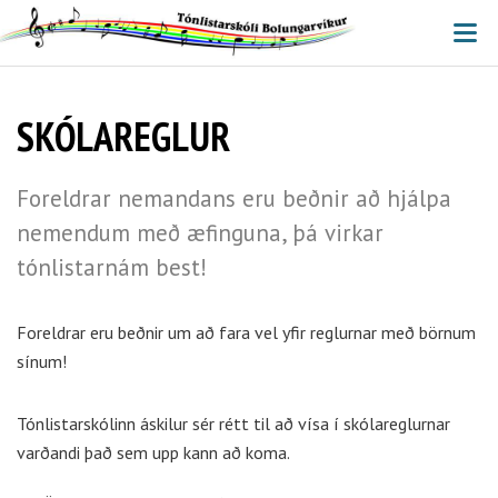
V
SKÓLAREGLUR
Foreldrar nemandans eru beðnir að hjálpa
nemendum með æfinguna, þá virkar
tónlistarnám best!
Foreldrar eru beðnir um að fara vel yfir reglurnar með börnum
sínum!
Tónlistarskólinn áskilur sér rétt til að vísa í skólareglurnar
varðandi það sem upp kann að koma.