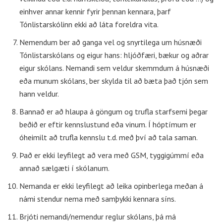
einhver annar kennir fyrir þennan kennara, þarf
Tónlistarskólinn ekki að láta foreldra vita.
Nemendum ber að ganga vel og snyrtilega um húsnæði
Tónlistarskólans og eigur hans: hljóðfæri, bækur og aðrar
eigur skólans. Nemandi sem veldur skemmdum á húsnæði
eða munum skólans, ber skylda til að bæta það tjón sem
hann veldur.
Bannað er að hlaupa á göngum og trufla starfsemi þegar
beðið er eftir kennslustund eða vinum. Í hóptímum er
óheimilt að trufla kennslu t.d. með því að tala saman.
Það er ekki leyfilegt að vera með GSM, tyggigúmmí eða
annað sælgæti í skólanum.
Nemanda er ekki leyfilegt að leika opinberlega meðan á
námi stendur nema með samþykki kennara síns.
Brjóti nemandi/nemendur reglur skólans, þá má