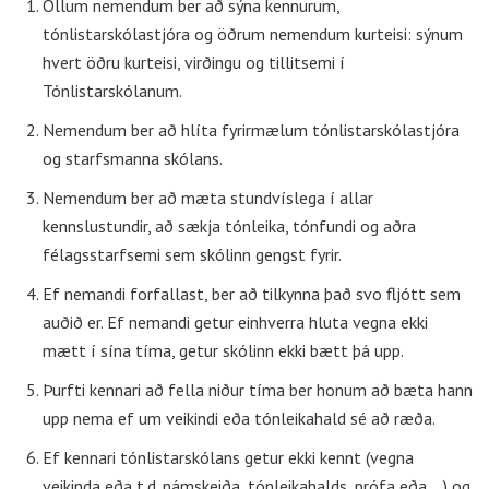
Öllum nemendum ber að sýna kennurum,
tónlistarskólastjóra og öðrum nemendum kurteisi: sýnum
hvert öðru kurteisi, virðingu og tillitsemi í
Tónlistarskólanum.
Nemendum ber að hlíta fyrirmælum tónlistarskólastjóra
og starfsmanna skólans.
Nemendum ber að mæta stundvíslega í allar
kennslustundir, að sækja tónleika, tónfundi og aðra
félagsstarfsemi sem skólinn gengst fyrir.
Ef nemandi forfallast, ber að tilkynna það svo fljótt sem
auðið er. Ef nemandi getur einhverra hluta vegna ekki
mætt í sína tíma, getur skólinn ekki bætt þá upp.
Þurfti kennari að fella niður tíma ber honum að bæta hann
upp nema ef um veikindi eða tónleikahald sé að ræða.
Ef kennari tónlistarskólans getur ekki kennt (vegna
veikinda eða t.d. námskeiða, tónleikahalds, prófa eða ...) og