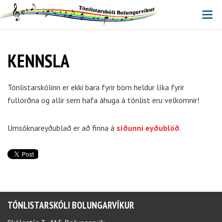
V
KENNSLA
Tónlistarskólinn er ekki bara fyrir börn heldur líka fyrir
fullorðna og allir sem hafa áhuga á tónlist eru velkomnir!
Umsóknareyðublað er að finna á
síðunni eyðublöð
.
TÓNLISTARSKÓLI BOLUNGARVÍKUR