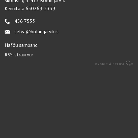
Skólastíg 3, 415 Bolungarvík
Kennitala 650269-2339
456 7553
selva@bolungarvik.is
Hafðu samband
RSS-straumur